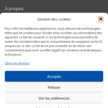
À propos
Notre objectif est de toujours satisfaire, et même d’aller au-delà des
Gestion des cookies
attentes de chacun de nos clients.
Pour offrir les meilleures expériences, nous utilisons des technologies
Suivez nous sur
telles que les cookies pour stocker et/ou accéder aux informations des
appareils. Le fait de consentir à ces technologies nous permettra de
traiter des données telles que le comportement de navigation ou les ID
uniques sur ce site. Le fait de ne pas consentir ou de retirer son
consentement peut avoir un effet négatif sur certaines caractéristiques
et fonctions.
Gérer les services
service@etaltech.com
418 660-6081
587 Adanac, local 101,
Accepter
Québec (Québec) G1C 7G6
Refuser
Company
Sales
Calibration
Repair
Aeronautical division
Voir les préférences
Certifications
Contact
NOUS RECRUTONS
Politique de confidentialité
© 2026 Etaltech-
Metrolium WordPress Theme
by
Euged