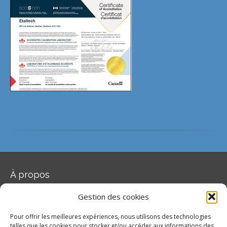
À propos
Notre objectif est de toujours satisfaire, et même d’aller au-delà des
Gestion des cookies
attentes de chacun de nos clients.
Pour offrir les meilleures expériences, nous utilisons des technologies
Suivez nous sur
telles que les cookies pour stocker et/ou accéder aux informations des